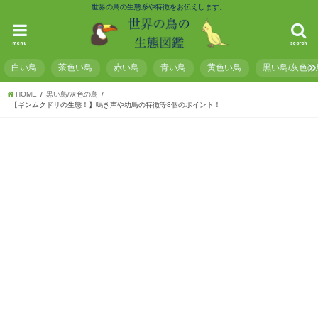
世界の鳥の生態系や特徴をお伝えします。
menu
search
白い鳥
茶色い鳥
赤い鳥
青い鳥
黄色い鳥
黒い鳥/灰色の
HOME
黒い鳥/灰色の鳥
【ギンムクドリの生態！】鳴き声や幼鳥の特徴等8個のポイント！