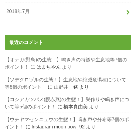
2018年7月
最近のコメント
【オナガ(野鳥)の生態！】鳴き声の特徴や生息地等7個の
ポイント！
に
はまちやん
より
【ソデグロヅルの生態！】生息地や絶滅危惧種について
等8個のポイント！
に
山野井 務
より
【コシアカツバメ(腰赤燕)の生態！】巣作りや鳴き声につ
いて等5個のポイント！
に
橋本真由美
より
【ウチヤマセンニュウの生態！】鳴き声や分布等7個のポ
イント！
に
Instagram moon bow_92
より