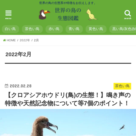
世界の鳥の生態系や特徴をお伝えします。
menu
search
白い鳥
茶色い鳥
赤い鳥
青い鳥
黄色い鳥
黒い鳥/灰色の
HOME
2022年
2月
2022年2月
2022.02.28
茶色い鳥
【クロアシアホウドリ(鳥)の生態！】鳴き声の
特徴や天然記念物について等7個のポイント！