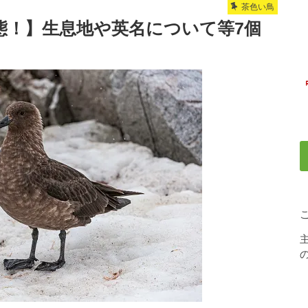
茶色い鳥
態！】生息地や英名について等7個
の