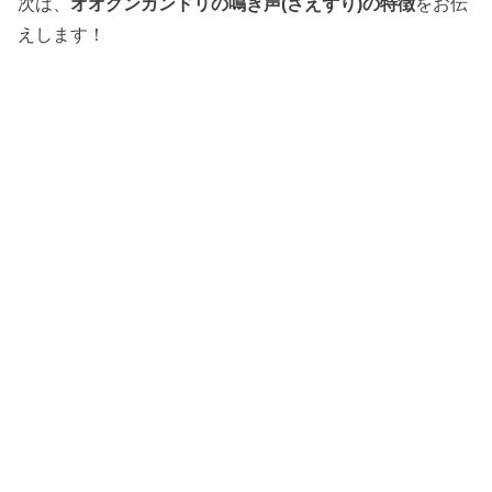
次は、
オオグンカンドリの鳴き声(さえずり)の特徴
をお伝
えします！