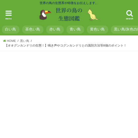
世界の鳥の生態系や特徴をお伝えします。
menu
search
白い鳥
茶色い鳥
赤い鳥
青い鳥
黄色い鳥
黒い鳥/灰色の
HOME
黒い鳥
【オオグンカンドリの生態！】鳴き声やコグンカンドリとの識別方法等8個のポイント！