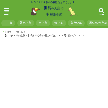
世界の鳥の生態系や特徴をお伝えします。
menu
search
白い鳥
茶色い鳥
赤い鳥
青い鳥
黄色い鳥
黒い鳥/灰色の
HOME
白い鳥
【シロチドリの生態！】鳴き声や冬の羽の特徴について等8個のポイント！