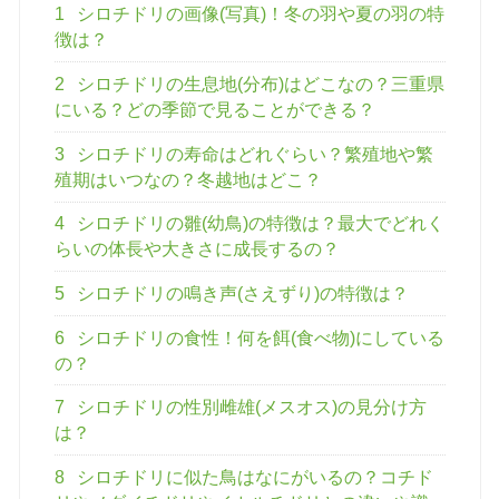
1
シロチドリの画像(写真)！冬の羽や夏の羽の特
徴は？
2
シロチドリの生息地(分布)はどこなの？三重県
にいる？どの季節で見ることができる？
3
シロチドリの寿命はどれぐらい？繁殖地や繁
殖期はいつなの？冬越地はどこ？
4
シロチドリの雛(幼鳥)の特徴は？最大でどれく
らいの体長や大きさに成長するの？
5
シロチドリの鳴き声(さえずり)の特徴は？
6
シロチドリの食性！何を餌(食べ物)にしている
の？
7
シロチドリの性別雌雄(メスオス)の見分け方
は？
8
シロチドリに似た鳥はなにがいるの？コチド