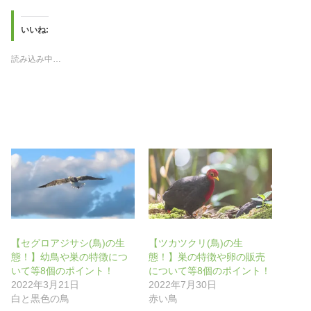
ク
e
し
b
て
o
T
o
いいね:
w
k
i
で
t
共
読み込み中…
t
有
e
す
r
る
で
に
共
は
有
ク
(
リ
新
ッ
し
ク
い
し
ウ
て
ィ
く
ン
だ
ド
さ
ウ
い
で
(
開
新
き
し
ま
い
す
ウ
)
ィ
ン
【セグロアジサシ(鳥)の生
【ツカツクリ(鳥)の生
ド
ウ
態！】幼鳥や巣の特徴につ
態！】巣の特徴や卵の販売
で
いて等8個のポイント！
について等8個のポイント！
開
き
2022年3月21日
2022年7月30日
ま
す
白と黒色の鳥
赤い鳥
)