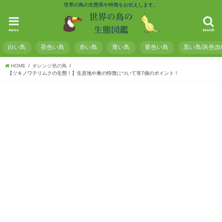
世界の鳥の生態系や特徴をお伝えします。
menu
search
白い鳥
茶色い鳥
赤い鳥
青い鳥
黄色い鳥
黒い鳥/灰色の
HOME
オレンジ色の鳥
【ツキノワテリムクの生態！】生息地や巣の特徴について等7個のポイント！