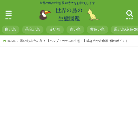
世界の鳥の生態系や特徴をお伝えします。
menu
search
白い鳥
茶色い鳥
赤い鳥
青い鳥
黄色い鳥
黒い鳥/灰色の
HOME
黒い鳥/灰色の鳥
【ハシブトガラスの生態！】鳴き声や寿命等7個のポイント！