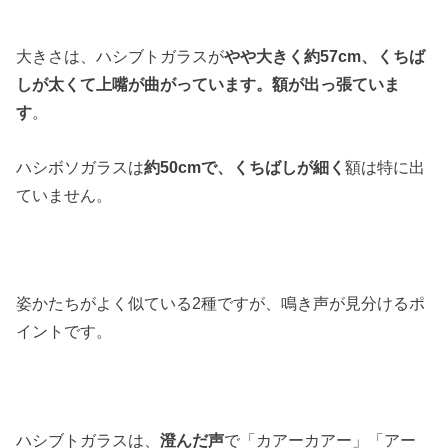
大きさは、ハシブトガラスが
やや大きく約57cm、くちば
しが太くて上嘴が曲がっています。額が出っ張ていま
す
。
ハシボソガラスは
約50cmで、くちばしが細く
額は特に出
ていません。
姿かたちがよく似ている2種ですが、鳴き声が見分けるポ
イントです。
ハシブトガラスは、
澄んだ声
で「カアーカアー」「アー