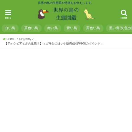
世界の鳥の生態系や特徴をお伝えします。
menu
search
白い鳥
茶色い鳥
赤い鳥
青い鳥
黄色い鳥
黒い鳥/灰色の
HOME
緑色の鳥
【アオクビアヒルの生態！】マガモとの違いや販売価格等9個のポイント！