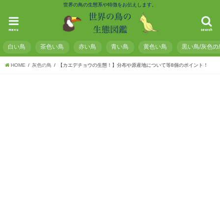
世界の鳥の生態系や特徴をお伝えします。
menu
search
白い鳥
茶色い鳥
赤い鳥
青い鳥
黄色い鳥
黒い鳥/灰色の
HOME
灰色の鳥
【カエデチョウの生態！】分布や原産地について等8個のポイント！