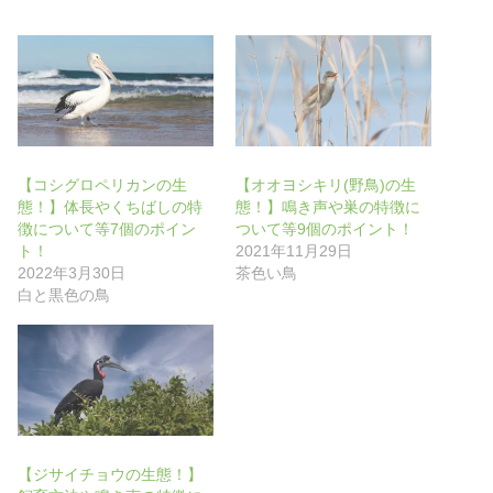
し
ク
い
し
ウ
て
ィ
く
ン
だ
ド
さ
ウ
い
で
(
開
新
き
し
ま
い
す
ウ
)
ィ
ン
【コシグロペリカンの生
【オオヨシキリ(野鳥)の生
ド
ウ
態！】体長やくちばしの特
態！】鳴き声や巣の特徴に
で
徴について等7個のポイン
ついて等9個のポイント！
開
き
ト！
2021年11月29日
ま
す
2022年3月30日
茶色い鳥
)
白と黒色の鳥
【ジサイチョウの生態！】