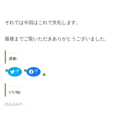
それでは今回はこれで失礼します。
最後までご覧いただきありがとうございました。
共有:
ク
F
リ
a
ッ
c
ク
e
し
b
て
o
T
o
いいね:
w
k
i
で
t
共
読み込み中…
t
有
e
す
r
る
で
に
共
は
有
ク
(
リ
新
ッ