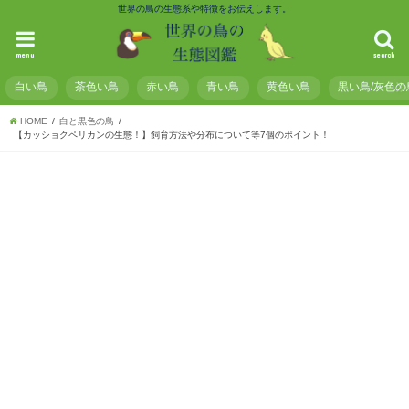
世界の鳥の生態系や特徴をお伝えします。
menu
search
白い鳥
茶色い鳥
赤い鳥
青い鳥
黄色い鳥
黒い鳥/灰色の
HOME
白と黒色の鳥
【カッショクペリカンの生態！】飼育方法や分布について等7個のポイント！