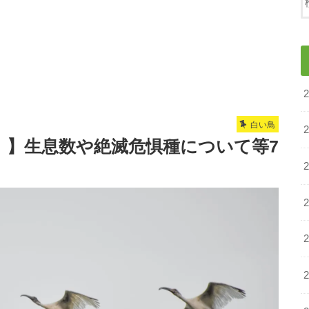
白い鳥
！】生息数や絶滅危惧種について等7