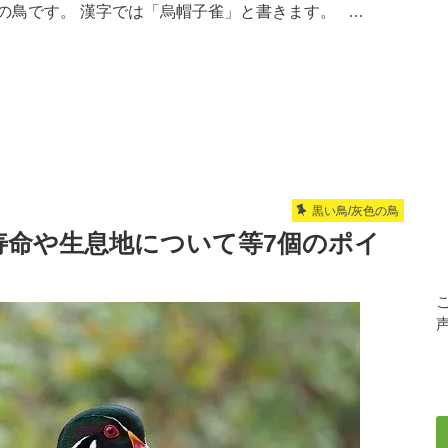
の鳥です。 漢字では「烏帽子雀」と書きます。 …
黒い鳥/灰色の鳥
寿命や生息地について等7個のポイ