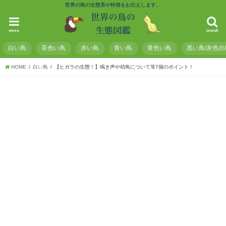
世界の鳥の生態系や特徴をお伝えします。
menu
search
白い鳥
茶色い鳥
赤い鳥
青い鳥
黄色い鳥
黒い鳥/灰色の
HOME
白い鳥
【ヒガラの生態！】鳴き声や幼鳥について等7個のポイント！